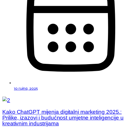
10 rujna, 2025
Kako ChatGPT mijenja digitalni marketing 2025.:
Prilike, izazovi i budućnost umjetne inteligencije u
kreativnim industrijama