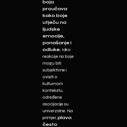
boja
proučava
kako boje
utječu na
ljudske
emocije,
ponašanje i
odluke.
Iako
reakcije na boje
mogu biti
subjektivne i
ovisiti o
kulturnom
kontekstu,
određene
asocijacije su
univerzalne. Na
primjer,
plava
često