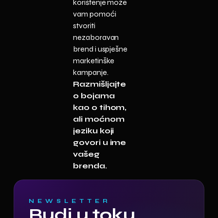
korištenje može
vam pomoći
stvoriti
nezaboravan
brend i uspješne
marketinške
kampanje.
Razmišljajte
o bojama
kao o tihom,
ali moćnom
jeziku koji
govori u ime
vašeg
brenda.
NEWSLETTER
Budi u toku