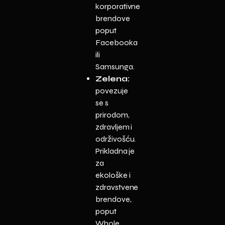
korporativne
brendove
poput
Facebooka
ili
Samsunga.
Zelena:
povezuje
se s
prirodom,
zdravljem i
održivošću.
Prikladna je
za
ekološke i
zdravstvene
brendove,
poput
Whole