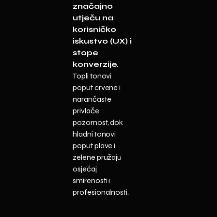
značajno
utječu na
korisničko
iskustvo (UX) i
stope
konverzije.
Topli tonovi
poput crvene i
narančaste
privlače
pozornost, dok
hladni tonovi
poput plave i
zelene pružaju
osjećaj
smirenosti i
profesionalnosti.