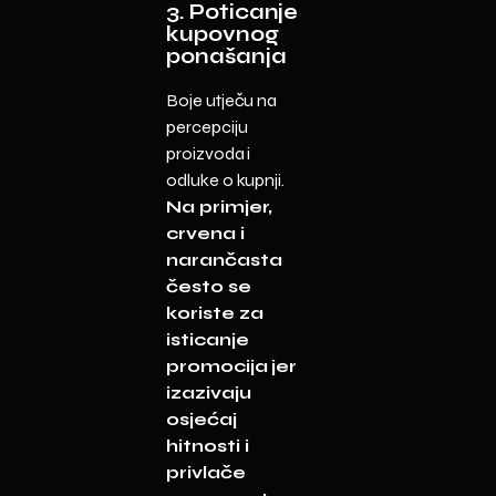
3. Poticanje
kupovnog
ponašanja
Boje utječu na
percepciju
proizvoda i
odluke o kupnji.
Na primjer,
crvena i
narančasta
često se
koriste za
isticanje
promocija jer
izazivaju
osjećaj
hitnosti i
privlače