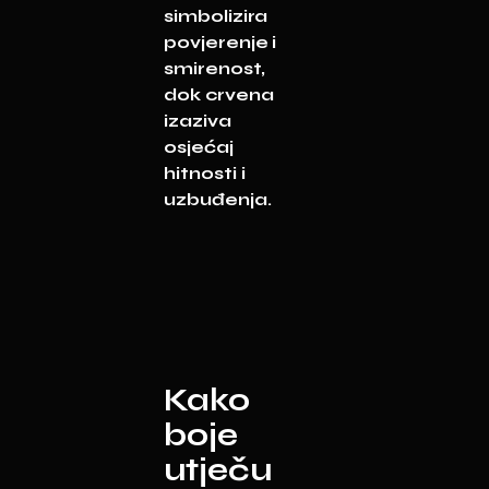
simbolizira
povjerenje i
smirenost,
dok crvena
izaziva
osjećaj
hitnosti i
uzbuđenja.
Kako
boje
utječu