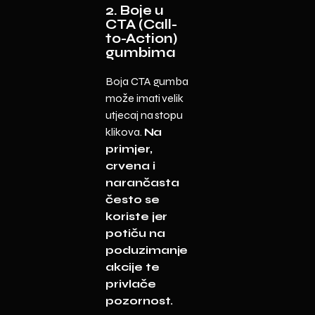
2. Boje u
CTA (Call-
to-Action)
gumbima
Boja CTA gumba
može imati velik
utjecaj na stopu
klikova.
Na
primjer,
crvena i
narančasta
često se
koriste jer
potiču na
poduzimanje
akcije te
privlače
pozornost.