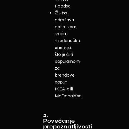
Foodsa.
Žuta:
odražava
optimizam,
sreću i
mladenačku
energiju,
što je čini
popularnom
za
brendove
poput
IKEA-e ili
McDonald’sa.
2.
Povećanje
prepoznatljivosti