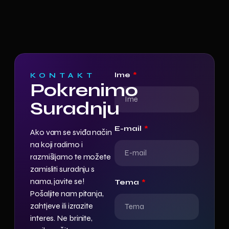
Ime
KONTAKT
Pokrenimo
Suradnju
E-mail
Ako vam se sviđa način
na koji radimo i
razmišljamo te možete
zamisliti suradnju s
nama, javite se!
Tema
Pošaljite nam pitanja,
zahtjeve ili izrazite
interes. Ne brinite,