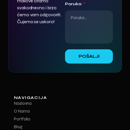
mailove čitamo
Poruka
svakodnevno i brzo
ćemo vam odgovoriti.
Čujemo se uskoro!
POŠALJI
NAVIGACIJA
Naslovna
O Nama
Portfolio
Blog