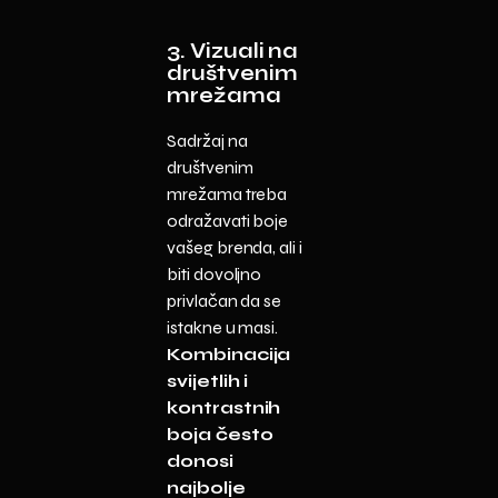
3. Vizuali na
društvenim
mrežama
Sadržaj na
društvenim
mrežama treba
odražavati boje
vašeg brenda, ali i
biti dovoljno
privlačan da se
istakne u masi.
Kombinacija
svijetlih i
kontrastnih
boja često
donosi
najbolje