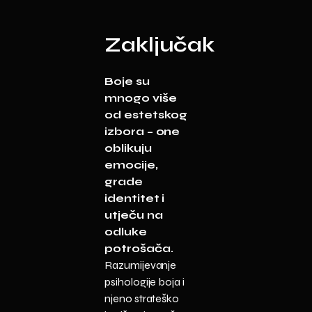
Zaključak
Boje su
mnogo više
od estetskog
izbora – one
oblikuju
emocije,
grade
identitet i
utječu na
odluke
potrošača.
Razumijevanje
psihologije boja i
njeno strateško