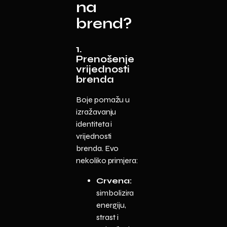
na
brend?
1.
Prenošenje
vrijednosti
brenda
Boje pomažu u
izražavanju
identiteta i
vrijednosti
brenda. Evo
nekoliko primjera:
Crvena:
simbolizira
energiju,
strast i