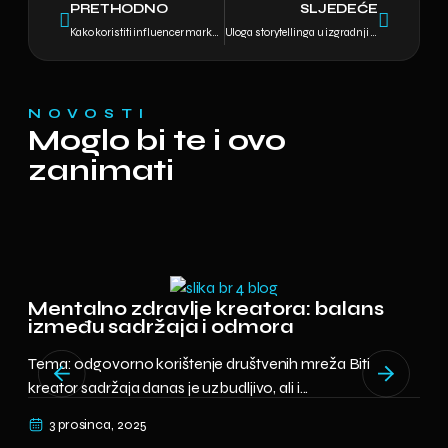
PRETHODNO
SLJEDEĆE
Kako koristiti influencer marketing za rast brenda bez velikih troškova
Uloga storytellinga u izgradnji brenda
NOVOSTI
Moglo bi te i ovo
zanimati
SE
Mentalno zdravlje kreatora: balans
između sadržaja i odmora
Svak
Tema: odgovorno korištenje društvenih mreža Biti
mrta
kreator sadržaja danas je uzbudljivo, ali i...
1
3 prosinca, 2025