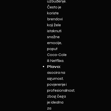
uzbuđenje.
Često je
koriste
brendovi
koji žele
istaknuti
snažne
emocije,
poput
Coca-Cole
ili Netflixa.
Plava:
asocira na
sigurnost,
povjerenje i
profesionalnost,
zbog čega
je idealna
za