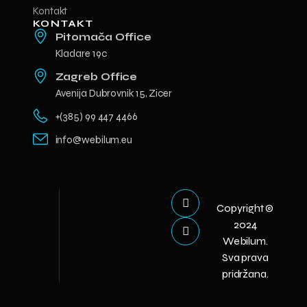
Kontakt
KONTAKT
Pitomača Office
Kladare 19c
Zagreb Office
Avenija Dubrovnik 15, Zicer
+(385) 99 447 4466
info@webilum.eu
Copyright ©
2024
Webilum.
Sva prava
pridržana.