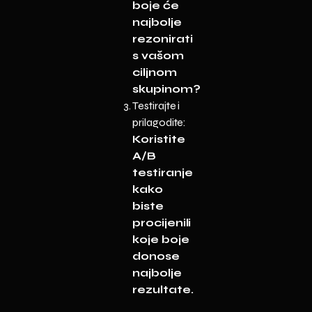
boje će
najbolje
rezonirati
s vašom
ciljnom
skupinom?
Testirajte i
prilagodite:
Koristite
A/B
testiranje
kako
biste
procijenili
koje boje
donose
najbolje
rezultate.