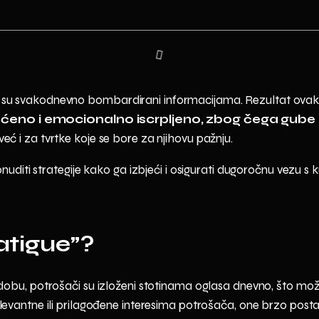
ači su svakodnevno bombardirani informacijama. Rezultat ovak
ćeno i emocionalno iscrpljeno, zbog čega gube i
eć i za tvrtke koje se bore za njihovu pažnju.
diti strategije kako ga izbjeći i osigurati dugoročnu vezu s 
atigue”?
obu, potrošači su izloženi stotinama oglasa dnevno, što može 
evantne ili prilagođene interesima potrošača, one brzo postaju