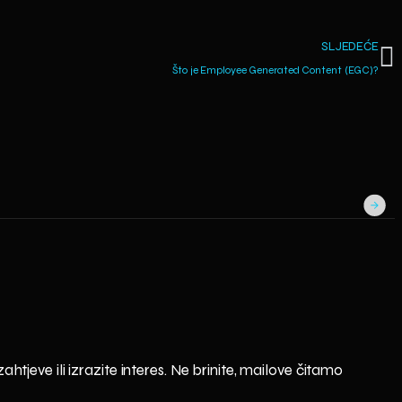
SLJEDEĆE
Što je Employee Generated Content (EGC)?
S
htjeve ili izrazite interes. Ne brinite, mailove čitamo