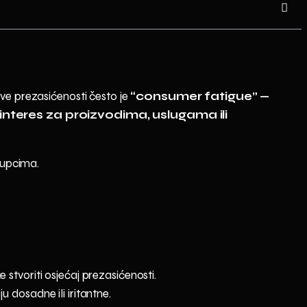
ve prezasićenosti često je
“consumer fatigue” —
nteres za proizvodima, uslugama ili
kupcima.
stvoriti osjećaj prezasićenosti.
 dosadne ili iritantne.