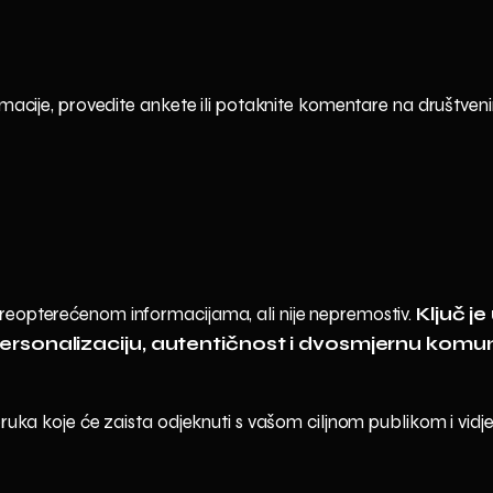
formacije, provedite ankete ili potaknite komentare na društ
preopterećenom informacijama, ali nije nepremostiv.
Ključ j
personalizaciju, autentičnost i dvosmjernu komu
oruka koje će zaista odjeknuti s vašom ciljnom publikom i vidje