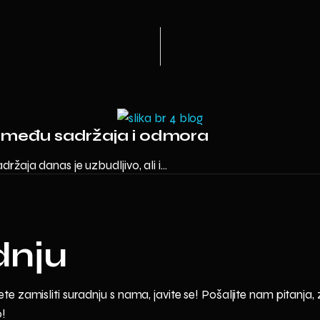
između sadržaja i odmora
aja danas je uzbudljivo, ali i...
dnju
zamisliti suradnju s nama, javite se! Pošaljite nam pitanja, za
o!