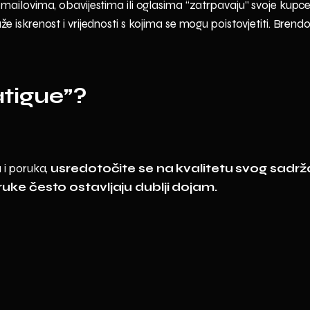
mailovima, obavijestima ili oglasima “zatrpavaju” svoje kupc
 iskrenost i vrijednosti s kojima se mogu poistovjetiti. Brendo
atigue”?
 i poruka,
usredotočite se na kvalitetu svog sadrž
ruke često ostavljaju dublji dojam.