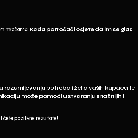
venim mrežama.
Kada potrošači osjete da im se glas
e u razumijevanju potreba i želja vaših kupaca te
nikaciju može pomoći u stvaranju snažnijih i
t ćete pozitivne rezultate!