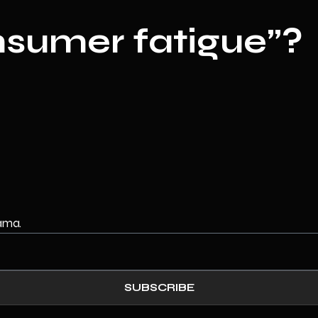
nsumer fatigue”?
vama.
SUBSCRIBE