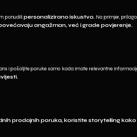
m ponudili
personalizirano iskustvo.
Na primjer, prilago
povećavaju angažman, već i grade povjerenje.
ans i pošaljite poruke samo kada imate relevantne informacije
ijesti.
ih prodajnih poruka, koristite storytelling kako b