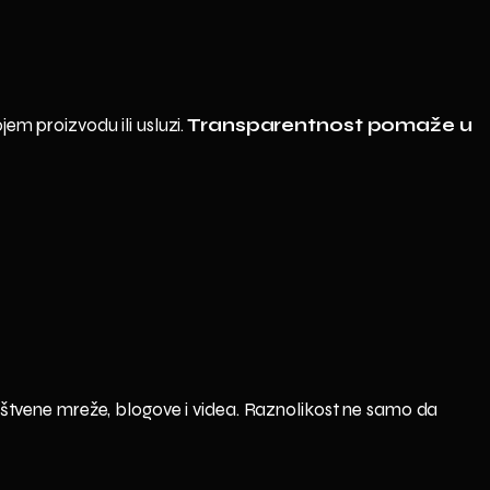
em proizvodu ili usluzi.
Transparentnost pomaže u
uštvene mreže, blogove i videa. Raznolikost ne samo da