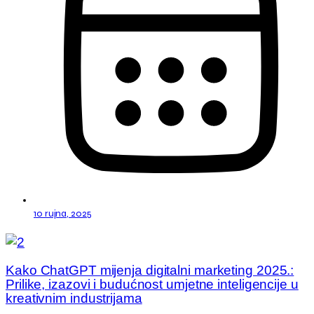
10 rujna, 2025
Kako ChatGPT mijenja digitalni marketing 2025.:
Prilike, izazovi i budućnost umjetne inteligencije u
kreativnim industrijama