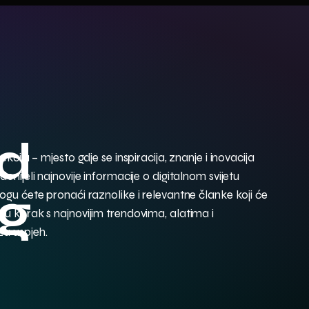
d
ciju – mjesto gdje se inspiracija, znanje i inovacija
nijeli najnovije informacije o digitalnom svijetu
g
gu ćete pronaći raznolike i relevantne članke koji će
 korak s najnovijim trendovima, alatima i
za uspjeh.