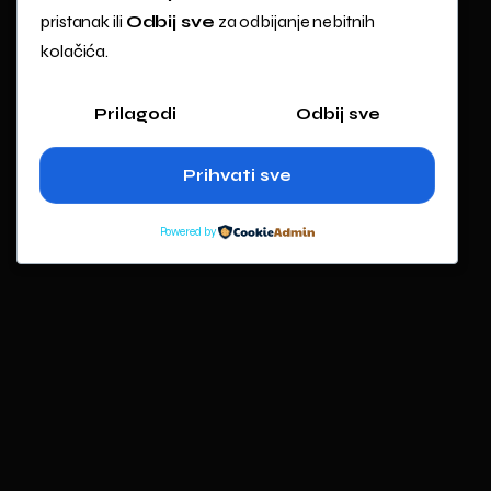
pristanak ili
Odbij sve
za odbijanje nebitnih
kolačića.
Prilagodi
Odbij sve
Prihvati sve
Powered by