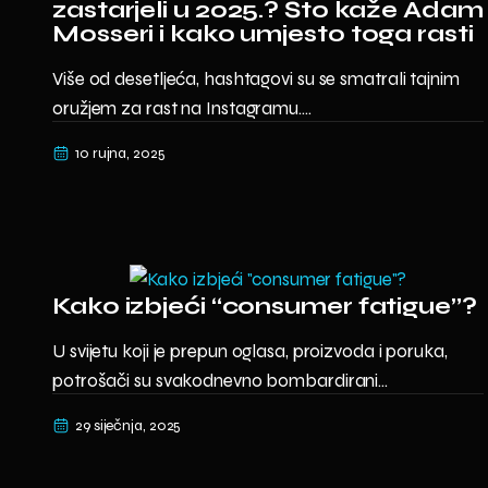
zastarjeli u 2025.? Što kaže Adam
Mosseri i kako umjesto toga rasti
Više od desetljeća, hashtagovi su se smatrali tajnim
oružjem za rast na Instagramu....
10 rujna, 2025
Kako izbjeći “consumer fatigue”?
U svijetu koji je prepun oglasa, proizvoda i poruka,
potrošači su svakodnevno bombardirani...
29 siječnja, 2025