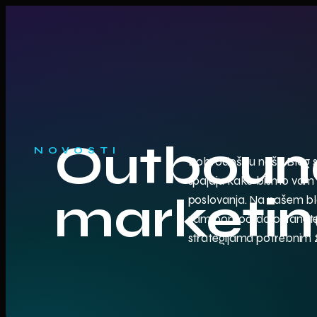
Outboun
NOVOSTI
Dobrodošli u našu Blog sek
spajaju kako bismo vam do
marketin
poslovanja. Na našem blo
vam pomoći da ostanete u
strategijama potrebnim 