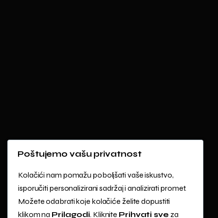
Poštujemo vašu privatnost
Kolačići nam pomažu poboljšati vaše iskustvo,
isporučiti personalizirani sadržaj i analizirati promet.
Možete odabrati koje kolačiće želite dopustiti
klikom na
Prilagodi
. Kliknite
Prihvati sve
za