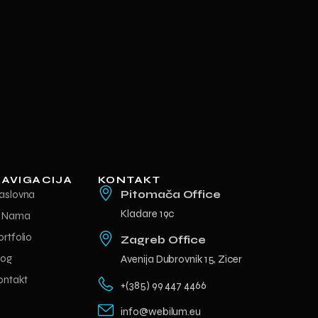
AVIGACIJA
KONTAKT
aslovna
Pitomača Office
Kladare 19c
 Nama
ortfolio
Zagreb Office
log
Avenija Dubrovnik 15, Zicer
ontakt
+(385) 99 447 4466
info@webilum.eu