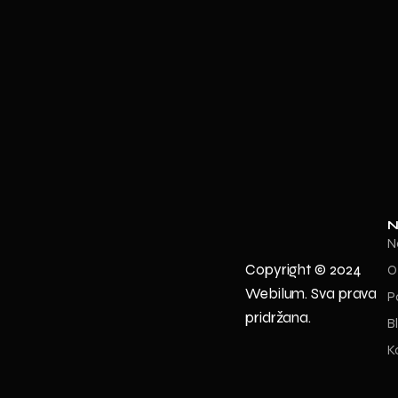
N
N
Copyright © 2024
O
Webilum. Sva prava
P
pridržana.
B
K