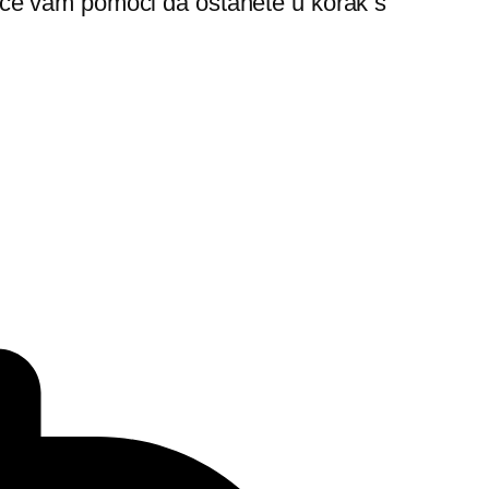
i će vam pomoći da ostanete u korak s