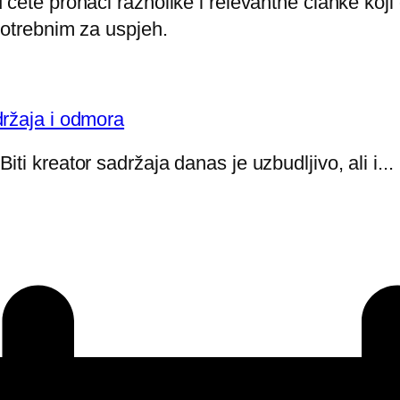
 ćete pronaći raznolike i relevantne članke koj
potrebnim za uspjeh.
držaja i odmora
i kreator sadržaja danas je uzbudljivo, ali i...