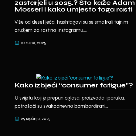
zastarjeli u 2025.? Što kaže Adam
Mosseri i kako umjesto toga rasti
Više od desetljeća, hashtagovi su se smatrali tajnim
oružjem za rast na Instagramu....
10 rujna, 2025
Kako izbjeći “consumer fatigue”?
U svijetu koji je prepun oglasa, proizvoda i poruka,
potrošači su svakodnevno bombardirani...
29 siječnja, 2025