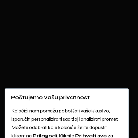
Poštujemo vašu privatnost
Kolačići nam pomažu poboljšati vaše iskustvo,
isporučiti personalizirani sadržaj i analizirati promet.
Možete odabrati koje kolačiće želite dopustiti
klikom na
Prilagodi
. Kliknite
Prihvati sve
za