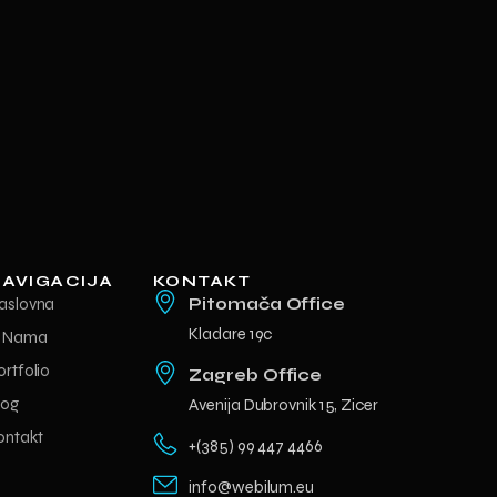
AVIGACIJA
KONTAKT
aslovna
Pitomača Office
Kladare 19c
 Nama
ortfolio
Zagreb Office
log
Avenija Dubrovnik 15, Zicer
ontakt
+(385) 99 447 4466
info@webilum.eu