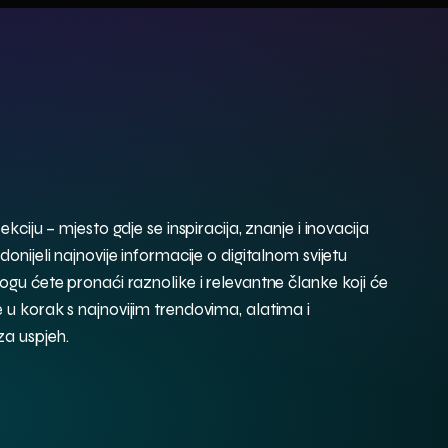
ciju – mjesto gdje se inspiracija, znanje i inovacija
nijeli najnovije informacije o digitalnom svijetu
gu ćete pronaći raznolike i relevantne članke koji će
 korak s najnovijim trendovima, alatima i
za uspjeh.