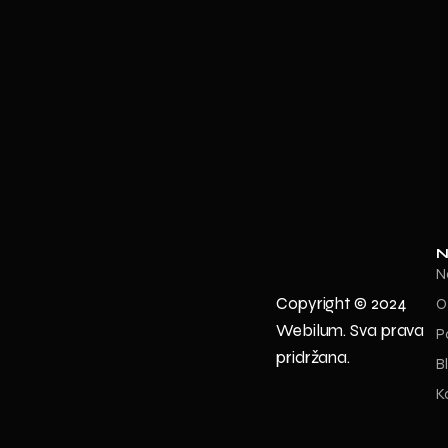
N
N
Copyright © 2024
O
Webilum. Sva prava
P
pridržana.
B
K