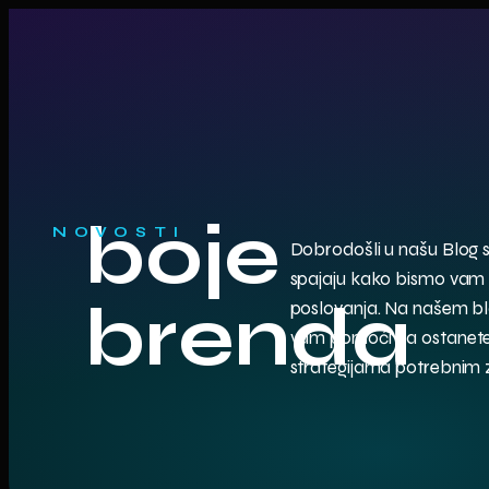
boje
NOVOSTI
Dobrodošli u našu Blog sek
spajaju kako bismo vam do
brenda
poslovanja. Na našem blo
vam pomoći da ostanete u
strategijama potrebnim 