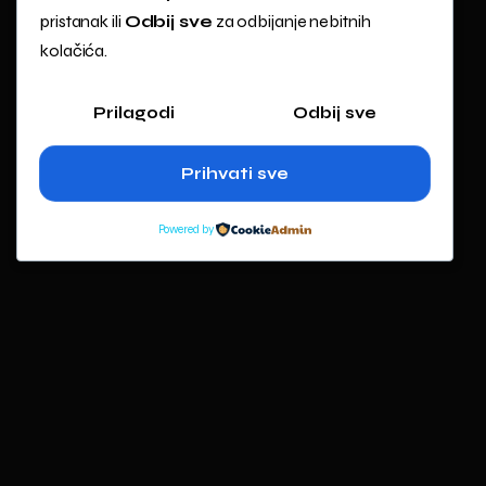
pristanak ili
Odbij sve
za odbijanje nebitnih
kolačića.
Prilagodi
Odbij sve
Prihvati sve
Powered by