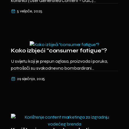
korisnici (User Generated Content – UGC)...
5 veljače, 2025
Kako izbjeći “consumer fatigue”?
U svijetu koji je prepun oglasa, proizvoda i poruka,
potrošači su svakodnevno bombardirani...
29 siječnja, 2025