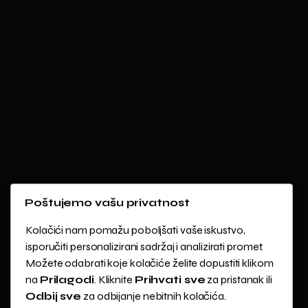
Poštujemo vašu privatnost
Kolačići nam pomažu poboljšati vaše iskustvo,
isporučiti personalizirani sadržaj i analizirati promet.
Možete odabrati koje kolačiće želite dopustiti klikom
na
Prilagodi
. Kliknite
Prihvati sve
za pristanak ili
Odbij sve
za odbijanje nebitnih kolačića.