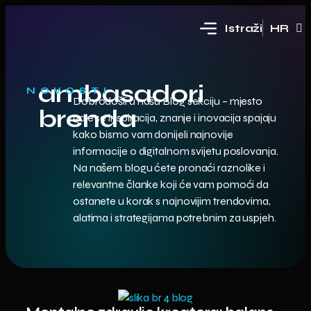
Istraži
HR
EN
ambasadori
NOVOSTI
Dobrodošli u našu Blog sekciju – mjesto
brenda
gdje se inspiracija, znanje i inovacija spajaju
kako bismo vam donijeli najnovije
informacije o digitalnom svijetu poslovanja.
Na našem blogu ćete pronaći raznolike i
relevantne članke koji će vam pomoći da
ostanete u korak s najnovijim trendovima,
alatima i strategijama potrebnim za uspjeh.