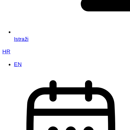
Istraži
HR
EN