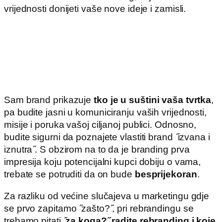
vrijednosti donijeti vaše nove ideje i zamisli.
Sam brand prikazuje
tko je u suštini vaša tvrtka
,
pa budite jasni u komuniciranju vaših vrijednosti,
misije i poruka vašoj ciljanoj publici. Odnosno,
budite sigurni da poznajete vlastiti brand ̋izvana i
iznutra ̋. S obzirom na to da je branding prva
impresija koju potencijalni kupci dobiju o vama,
trebate se potruditi da on bude
besprijekoran
.
Za razliku od većine slučajeva u marketingu gdje
se prvo zapitamo ̋zašto? ̋, pri rebrandingu se
trebamo pitati ̋
za koga? ̋ radite rebranding i koje