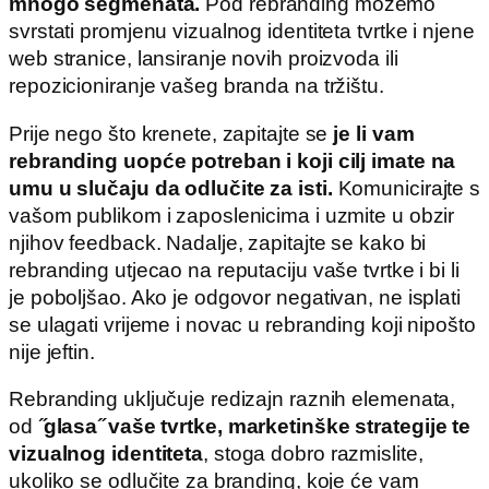
mnogo segmenata.
Pod rebranding možemo
svrstati promjenu vizualnog identiteta tvrtke i njene
web stranice, lansiranje novih proizvoda ili
repozicioniranje vašeg branda na tržištu.
Prije nego što krenete, zapitajte se
je li vam
rebranding uopće potreban i koji cilj imate na
umu u slučaju da odlučite za isti.
Komunicirajte s
vašom publikom i zaposlenicima i uzmite u obzir
njihov feedback. Nadalje, zapitajte se kako bi
rebranding utjecao na reputaciju vaše tvrtke i bi li
je poboljšao. Ako je odgovor negativan, ne isplati
se ulagati vrijeme i novac u rebranding koji nipošto
nije jeftin.
Rebranding uključuje redizajn raznih elemenata,
od
̋glasa ̋ vaše tvrtke, marketinške strategije te
vizualnog identiteta
, stoga dobro razmislite,
ukoliko se odlučite za branding, koje će vam