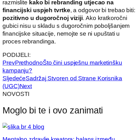
razmislite
kako bi rebranding utjecao na
financijski uspjeh tvrtke
, a odgovor bi trebao biti:
pozitivno u dugoročnoj viziji
. Ako kratkoročni
gubici nisu u skladu s dugoročnim poboljšanjem
financijske situacije, nemojte se ni upuštati u
proces rebrandinga.
PODIJELI:
Prev
Prethodno
Što čini uspješnu marketinšku
kampanju?
Sljedeće
Sadržaj Stvoren od Strane Korisnika
(UGC)
Next
NOVOSTI
Moglo bi te i ovo zanimati
Mentalno zdravlje kreatora: balans između