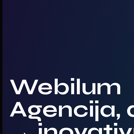
Webilum
Agencija, 
→ inovati